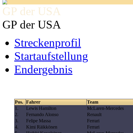
GP der USA
GP der USA
Streckenprofil
Startaufstellung
Endergebnis
Pos.
Fahrer
Team
1.
Lewis Hamilton
McLaren-Mercedes
2.
Fernando Alonso
Renault
3.
Felipe Massa
Ferrari
4.
Kimi Räikkönen
Ferrari