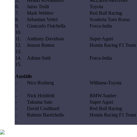
5.
Heikki Kovalainen
McLaren-Mercedes
6.
Jarno Trulli
Toyota
7.
Mark Webber
Red Bull Racing
8.
Sebastian Vettel
Scuderia Toro Rosso
9.
Giancarlo Fisichella
Forca-India
10.
11.
Anthony Davidson
Super Aguri
12.
Jenson Button
Honda Racing F1 Team
13.
14.
Adrian Sutil
Forca-India
15.
Ausfälle
-
Nico Rosberg
Williams-Toyota
-
-
Nick Heidfeld
BMW-Sauber
-
Takuma Sato
Super Aguri
-
David Coulthard
Red Bull Racing
-
Rubens Barrichello
Honda Racing F1 Team
-