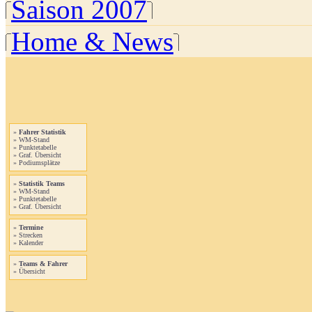
Saison 2007
Home & News
»
Fahrer Statistik
» WM-Stand
» Punktetabelle
» Graf. Übersicht
» Podiumsplätze
»
Statistik Teams
» WM-Stand
» Punktetabelle
» Graf. Übersicht
»
Termine
» Strecken
» Kalender
»
Teams & Fahrer
» Übersicht